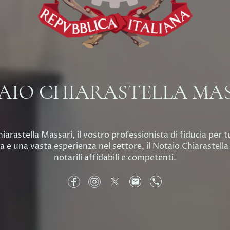
IO CHIARASTELLA MA
arastella Massari, il vostro professionista di fiducia per tut
e una vasta esperienza nel settore, il Notaio Chiarastella M
notarili affidabili e competenti.